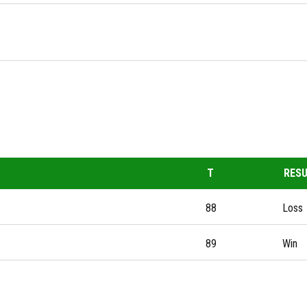
T
RES
88
Loss
89
Win
AS RECIENTES
OFICINAS
9, 2023
Av Himno Nacional 955, Las
Aguilas 3ra Secc, 78270 San
EN SU PRIMER ENCUENTRO