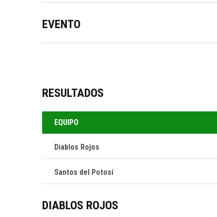
EVENTO
RESULTADOS
EQUIPO
Diablos Rojos
Santos del Potosí
NOTICI
NOVIEMBRE 
DIABLOS ROJOS
Santos del Potosí es un equipo de
SANTOS 