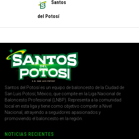
Santos
del Potosí
Santos del Potosí es un equipo de baloncesto de la Ciudad de
San Luis Potosí, México, que compite en la Liga Nacional de
Baloncesto Profesional (LNBP). Representa a la comunidad
local en esta liga y tiene como objetivo competir a Nivel
Nacional, atrayendo a seguidores apasionados y
promoviendo el baloncesto en la región.
NOTICIAS RECIENTES