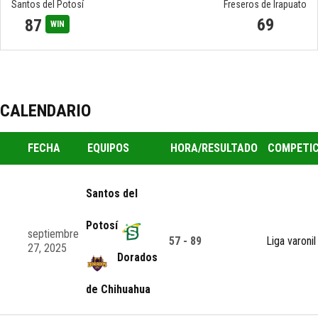
Santos del Potosí
Freseros de Irapuato
69
87
WIN
CALENDARIO
FECHA
EQUIPOS
HORA/RESULTADO
COMPETIC
Santos del
Potosí
septiembre
57 - 89
Liga varonil
27, 2025
Dorados
de Chihuahua