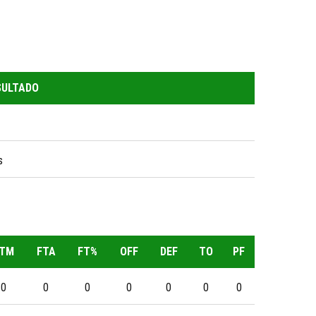
SULTADO
Facebook
Instagram
TikTok
Correo electrónico
s
TM
FTA
FT%
OFF
DEF
TO
PF
l.com
0
0
0
0
0
0
0