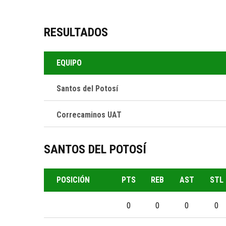
RESULTADOS
EQUIPO
Santos del Potosí
Correcaminos UAT
NOTICI
NOVIEMBRE 
SANTOS DEL POTOSÍ
Santos del Potosí es un equipo de
SANTOS 
DE PLAY
baloncesto de la Ciudad de San Luis
Potosí, México, que compite en la Liga
POSICIÓN
PTS
REB
AST
STL
Nacional de Baloncesto Profesional
SEPTIEMBRE
(LNBP). Representa a la comunidad
0
0
0
0
Presenta
local en esta liga y tiene como objetivo
Potosí 2
competir a Nivel Nacional, atrayendo a