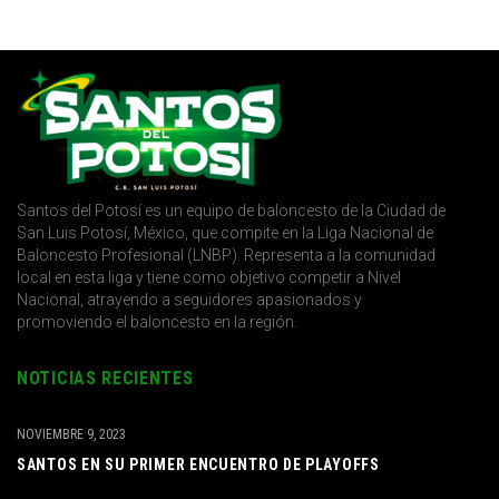
Santos del Potosí es un equipo de baloncesto de la Ciudad de
San Luis Potosí, México, que compite en la Liga Nacional de
Baloncesto Profesional (LNBP). Representa a la comunidad
local en esta liga y tiene como objetivo competir a Nivel
Nacional, atrayendo a seguidores apasionados y
promoviendo el baloncesto en la región.
NOTICIAS RECIENTES
NOVIEMBRE 9, 2023
SANTOS EN SU PRIMER ENCUENTRO DE PLAYOFFS