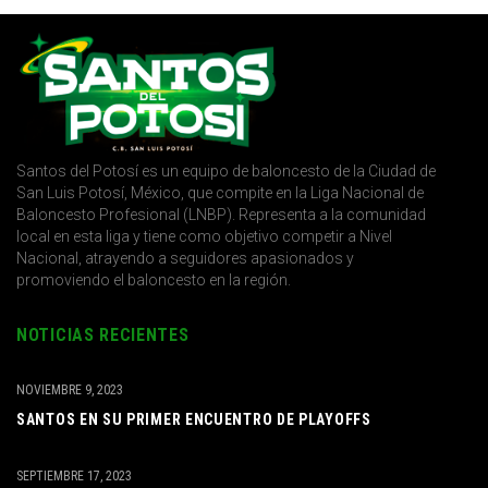
Santos del Potosí es un equipo de baloncesto de la Ciudad de
San Luis Potosí, México, que compite en la Liga Nacional de
Baloncesto Profesional (LNBP). Representa a la comunidad
local en esta liga y tiene como objetivo competir a Nivel
Nacional, atrayendo a seguidores apasionados y
promoviendo el baloncesto en la región.
NOTICIAS RECIENTES
NOVIEMBRE 9, 2023
SANTOS EN SU PRIMER ENCUENTRO DE PLAYOFFS
SEPTIEMBRE 17, 2023