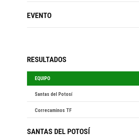
EVENTO
RESULTADOS
EQUIPO
Santas del Potosí
Correcaminos TF
NOTICI
NOVIEMBRE 
SANTAS DEL POTOSÍ
Santos del Potosí es un equipo de
SANTOS 