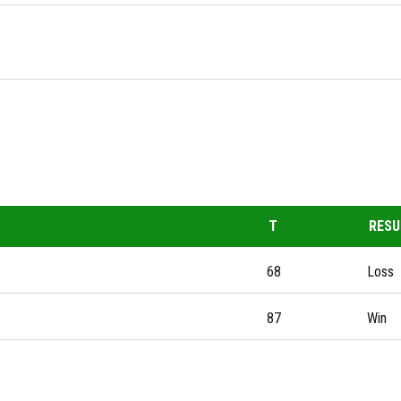
T
RESU
68
Loss
87
Win
AS RECIENTES
OFICINAS
9, 2023
Av Himno Nacional 955, Las
Aguilas 3ra Secc, 78270 San
EN SU PRIMER ENCUENTRO