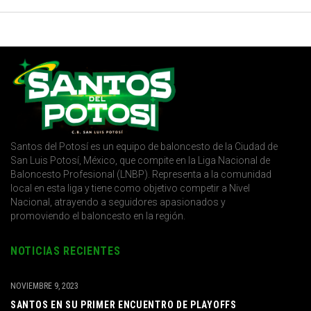
Santos del Potosí es un equipo de baloncesto de la Ciudad de
San Luis Potosí, México, que compite en la Liga Nacional de
Baloncesto Profesional (LNBP). Representa a la comunidad
local en esta liga y tiene como objetivo competir a Nivel
Nacional, atrayendo a seguidores apasionados y
promoviendo el baloncesto en la región.
NOTICIAS RECIENTES
NOVIEMBRE 9, 2023
SANTOS EN SU PRIMER ENCUENTRO DE PLAYOFFS