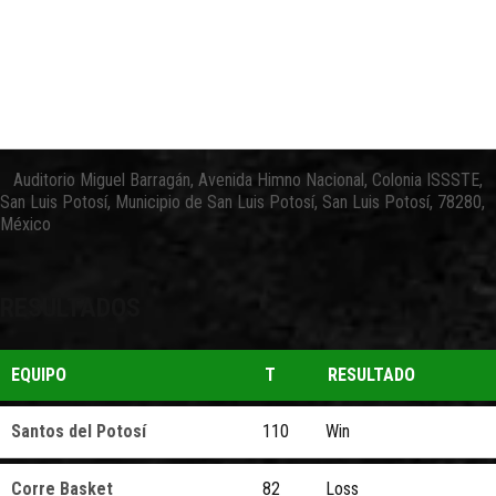
Auditorio Miguel Barragán, Avenida Himno Nacional, Colonia ISSSTE,
San Luis Potosí, Municipio de San Luis Potosí, San Luis Potosí, 78280,
México
RESULTADOS
EQUIPO
T
RESULTADO
Santos del Potosí
110
Win
Corre Basket
82
Loss