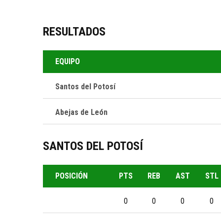
RESULTADOS
EQUIPO
Santos del Potosí
Abejas de León
NOTICI
NOVIEMBRE 
SANTOS DEL POTOSÍ
Santos del Potosí es un equipo de
SANTOS 
DE PLAY
baloncesto de la Ciudad de San Luis
Potosí, México, que compite en la Liga
POSICIÓN
PTS
REB
AST
STL
Nacional de Baloncesto Profesional
SEPTIEMBRE
(LNBP). Representa a la comunidad
0
0
0
0
Presenta
local en esta liga y tiene como objetivo
Potosí 2
competir a Nivel Nacional, atrayendo a