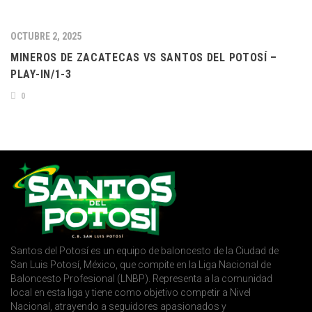
OCTUBRE 2, 2025
MINEROS DE ZACATECAS VS SANTOS DEL POTOSÍ –
PLAY-IN/1-3
0
Santos del Potosí es un equipo de baloncesto de la Ciudad de
San Luis Potosí, México, que compite en la Liga Nacional de
Baloncesto Profesional (LNBP). Representa a la comunidad
local en esta liga y tiene como objetivo competir a Nivel
Nacional, atrayendo a seguidores apasionados y