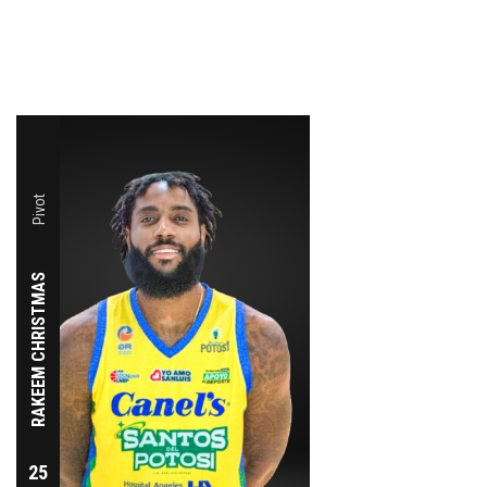
Ala Pivot
RELATED PLAYERS
TIMAJH PARKER
Pivot
15
RAKEEM CHRISTMAS
25