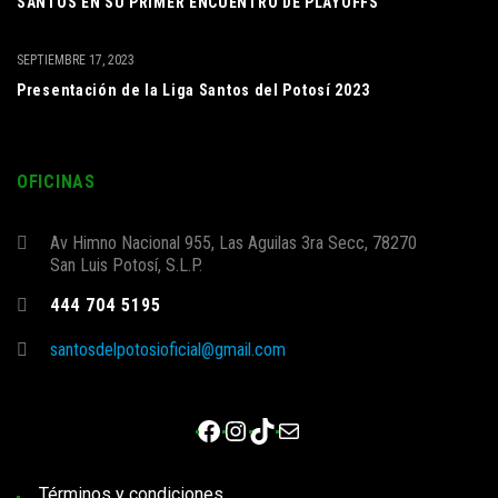
SANTOS EN SU PRIMER ENCUENTRO DE PLAYOFFS
SEPTIEMBRE 17, 2023
Presentación de la Liga Santos del Potosí 2023
OFICINAS
Av Himno Nacional 955, Las Aguilas 3ra Secc, 78270
San Luis Potosí, S.L.P.
444 704 5195
santosdelpotosioficial@gmail.com
Facebook
Instagram
TikTok
Correo electrónico
Términos y condiciones