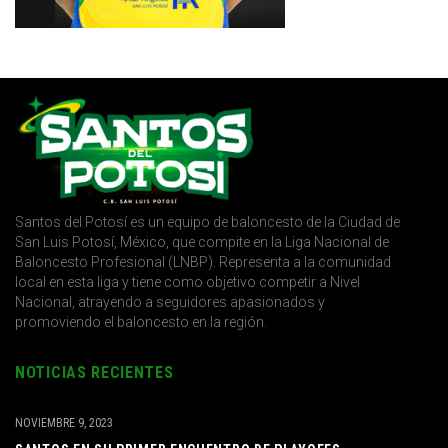
Santos del Potosí es un equipo de baloncesto de la Ciudad de
San Luis Potosí, México, que compite en la Liga Nacional de
Baloncesto Profesional (LNBP). Representa a la comunidad
local en esta liga y tiene como objetivo competir a Nivel
Nacional, atrayendo a seguidores apasionados y
promoviendo el baloncesto en la región.
NOTICIAS RECIENTES
NOVIEMBRE 9, 2023