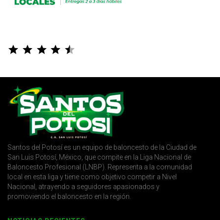
⭐
⭐
⭐
⭐
⭐
Puntuación: 4.5 de 5.
Santos del Potosí es un equipo de baloncesto de la Ciudad de
San Luis Potosí, México, que compite en la Liga Nacional de
Baloncesto Profesional (LNBP). Representa a la comunidad
local en esta liga y tiene como objetivo competir a Nivel
Nacional, atrayendo a seguidores apasionados y
promoviendo el baloncesto en la región.