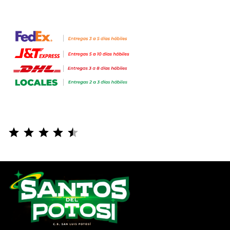
⭐
⭐
⭐
⭐
⭐
Puntuación: 4.5 de 5.