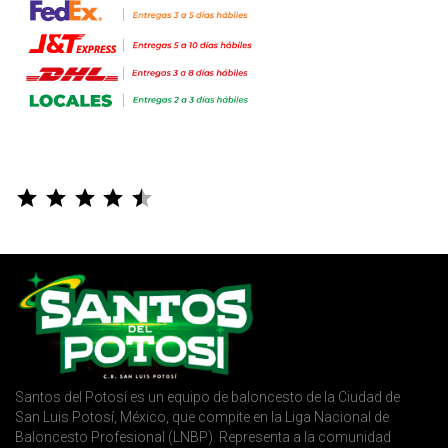
⭐
⭐
⭐
⭐
⭐
Puntuación: 4.5 de 5.
Santos del Potosí es un equipo de baloncesto de la Ciudad de
San Luis Potosí, México, que compite en la Liga Nacional de
Baloncesto Profesional (LNBP). Representa a la comunidad