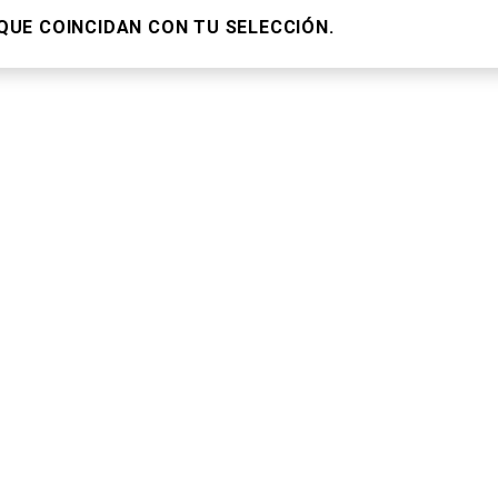
UE COINCIDAN CON TU SELECCIÓN.
AS RECIENTES
OFICINAS
9, 2023
Av Himno Nacional 955, Las
Aguilas 3ra Secc, 78270 San
EN SU PRIMER ENCUENTRO
Luis Potosí, S.L.P.
OFFS
444 704 5195
 17, 2023