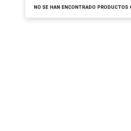
NO SE HAN ENCONTRADO PRODUCTOS Q
NOTICI
NOVIEMBRE 
Santos del Potosí es un equipo de
SANTOS 
DE PLAY
baloncesto de la Ciudad de San Luis
Potosí, México, que compite en la Liga
Nacional de Baloncesto Profesional
SEPTIEMBRE
(LNBP). Representa a la comunidad