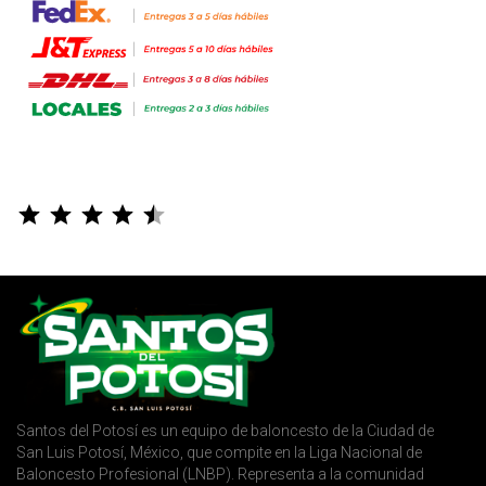
⭐
⭐
⭐
⭐
⭐
Puntuación: 4.5 de 5.
Santos del Potosí es un equipo de baloncesto de la Ciudad de
San Luis Potosí, México, que compite en la Liga Nacional de
Baloncesto Profesional (LNBP). Representa a la comunidad