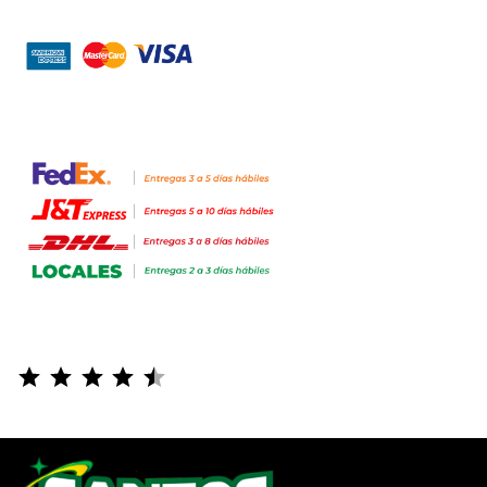
⭐
⭐
⭐
⭐
⭐
Puntuación: 4.5 de 5.