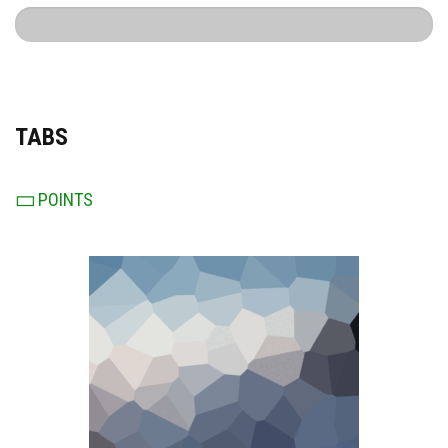
%
TABS
POINTS