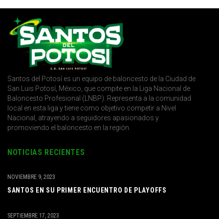
Santos del Potosí es un equipo de baloncesto de la Ciudad de
San Luis Potosí, México, que compite en la Liga Nacional de
Baloncesto Profesional (LNBP). Representa a la comunidad
local en esta liga y tiene como objetivo competir a Nivel
Nacional, atrayendo a seguidores apasionados y
promoviendo el baloncesto en la región.
NOTICIAS RECIENTES
NOVIEMBRE 9, 2023
SANTOS EN SU PRIMER ENCUENTRO DE PLAYOFFS
SEPTIEMBRE 17, 2023