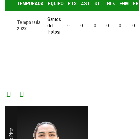
TEMPORADA
EQUIPO
PTS
AST
STL
BLK
FGM
FG
Santos
Temporada
del
0
0
0
0
0
0
2023
Potosí
Alero
Alero
RELATED PLAYERS
Alero
Ala Pivot
Alero
ADONYS HENRIQUEZ
RICARDO VALDEZ
OMAR DE HARO
LEO SANCHEZ
JOSUÉ ERAZO
Ala Pivot