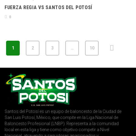
FUERZA REGIA VS SANTOS DEL POTOSÍ
0
1
2
3
…
10
Santos del Potosí es un equipo de baloncesto de la Ciudad de
San Luis Potosí, México, que compite en la Liga Nacional de
Baloncesto Profesional (LNBP). Representa a la comunidad
local en esta liga y tiene como objetivo competir a Nivel
Nacional, atrayendo a seguidores apasionados y