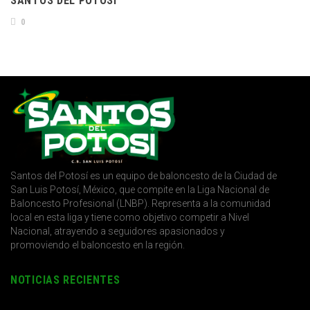
SANTOS DEL POTOSÍ
0
Santos del Potosí es un equipo de baloncesto de la Ciudad de
San Luis Potosí, México, que compite en la Liga Nacional de
Baloncesto Profesional (LNBP). Representa a la comunidad
local en esta liga y tiene como objetivo competir a Nivel
Nacional, atrayendo a seguidores apasionados y
promoviendo el baloncesto en la región.
NOTICIAS RECIENTES