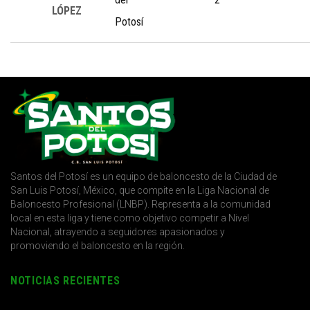
LÓPEZ
Potosí
Santos del Potosí es un equipo de baloncesto de la Ciudad de
San Luis Potosí, México, que compite en la Liga Nacional de
Baloncesto Profesional (LNBP). Representa a la comunidad
local en esta liga y tiene como objetivo competir a Nivel
Nacional, atrayendo a seguidores apasionados y
promoviendo el baloncesto en la región.
NOTICIAS RECIENTES