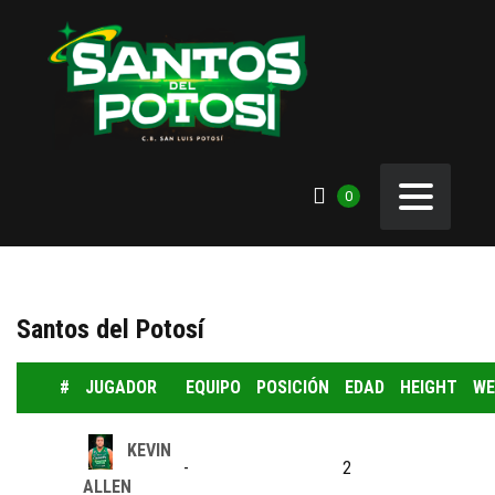
0
Santos del Potosí
#
JUGADOR
EQUIPO
POSICIÓN
EDAD
HEIGHT
WE
KEVIN
-
2
ALLEN