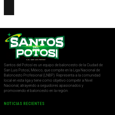
Santos del Potosí es un equipo de baloncesto de la Ciudad de
San Luis Potosí, México, que compite en la Liga Nacional de
Baloncesto Profesional (LNBP). Representa a la comunidad
local en esta liga y tiene como objetivo competir a Nivel
Nacional, atrayendo a seguidores apasionados y
promoviendo el baloncesto en la región.
NOTICIAS RECIENTES