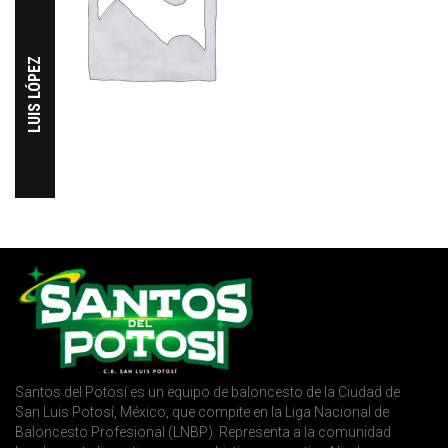
LUIS LÓPEZ
Santos del Potosí es un equipo de baloncesto de la Ciudad de
San Luis Potosí, México, que compite en la Liga Nacional de
Baloncesto Profesional (LNBP). Representa a la comunidad