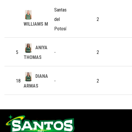
Santas
del
2
WILLIAMS M
Potosí
ANIYA
5
-
2
THOMAS
DIANA
18
-
2
ARMAS