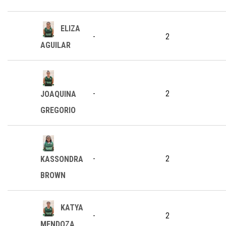
ELIZA
-
2
AGUILAR
-
2
JOAQUINA
GREGORIO
-
2
KASSONDRA
BROWN
KATYA
-
2
MENDOZA