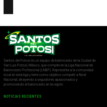
Santos del Potosí es un equipo de baloncesto de la Ciudad de
San Luis Potosí, México, que compite en la Liga Nacional de
Baloncesto Profesional (LNBP). Representa a la comunidad
local en esta liga y tiene como objetivo competir a Nivel
Nacional, atrayendo a seguidores apasionados y
promoviendo el baloncesto en la región.
NOTICIAS RECIENTES