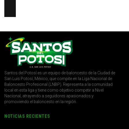
Santos del Potosí es un equipo de baloncesto de la Ciudad de
San Luis Potosí, México, que compite en la Liga Nacional de
Baloncesto Profesional (LNBP). Representa a la comunidad
local en esta liga y tiene como objetivo competir a Nivel
Nacional, atrayendo a seguidores apasionados y
promoviendo el baloncesto en la región.
NOTICIAS RECIENTES